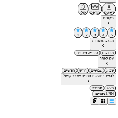
דיגיטלי
מודפס
קולי
ביקורות
1
2
3
4
5
מבצעים/הנחות
מבצעים
ספרייה ציבורית
עלו לאתר
שבוע
שבועיים
חודש
חודשיים
להציג בתוצאות ספרים שכבר קנית?
תציגו
תסתירו
›
1,704
ספרים