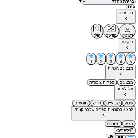
▾
סינון
פורמטים
דיגיטלי
מודפס
קולי
ביקורות
1
2
3
4
5
מבצעים/הנחות
מבצעים
ספרייה ציבורית
עלו לאתר
שבוע
שבועיים
חודש
חודשיים
להציג בתוצאות ספרים שכבר קנית?
תציגו
תסתירו
›
47
ספרים