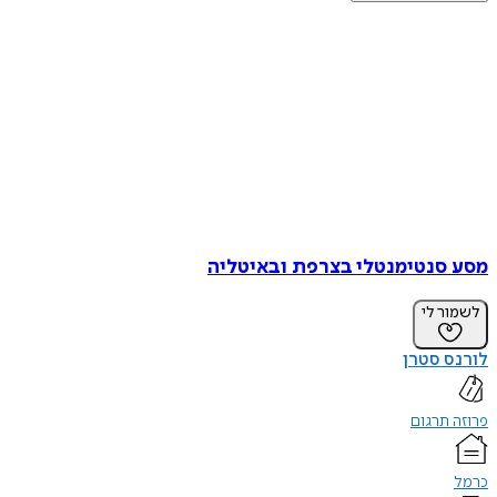
סנטימנטלי בצרפת ובאיטליה
ר לי
 סטרן
תרגום