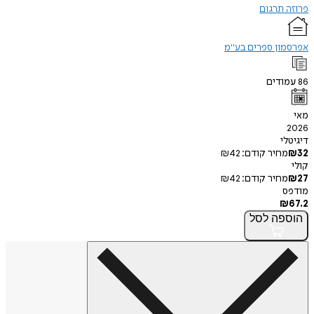
תרגום
ון ספרים בע"מ
דים
י
חיר קודם:
42
₪
חיר קודם:
42
₪
פה
לסל