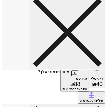
איזה פורמט בא לך?
טלי
מודפס
₪
88
₪
מחיר על הספר: ₪
88
חה
כמתנה