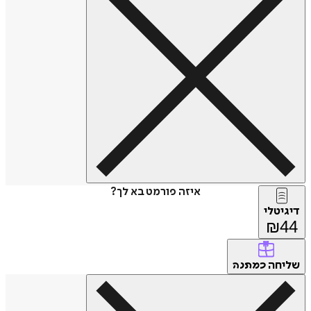
איזה פורמט בא לך?
טלי
₪
חה
כמתנה