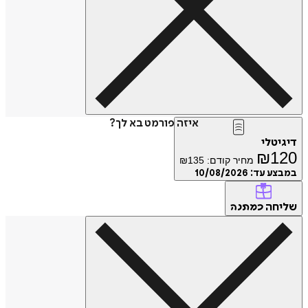
איזה פורמט בא לך?
טלי
₪
1
מחיר קודם:
135
₪
ע עד:
10/08/2026
חה
כמתנה