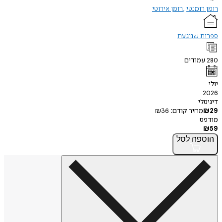
ומנטי
רומן אירוטי
 שנוגעת
ודים
י
חיר קודם:
36
₪
פה
לסל