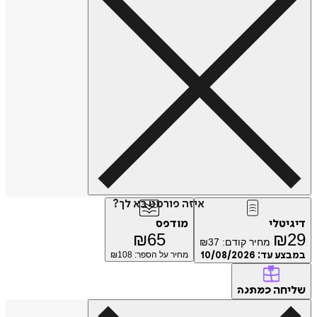
איזה פורמט בא לך?
טלי
מודפס
₪
65
₪
מחיר קודם:
37
₪
ע עד:
10/08/2026
מחיר על הספר: ₪
108
חה
כמתנה