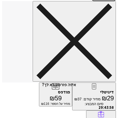
איזה פורמט בא לך?
טלי
מודפס
₪
59
₪
מחיר קודם:
37
₪
סיום המבצע:
מחיר על הספר: ₪
116
29
:
4