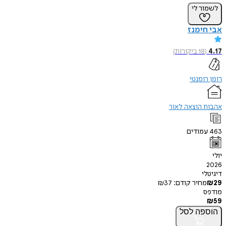
ר לי
ימנז
18
ביקורות
)
ומנטי
 הוצאה לאור
מודים
י
חיר קודם:
37
₪
פה
לסל