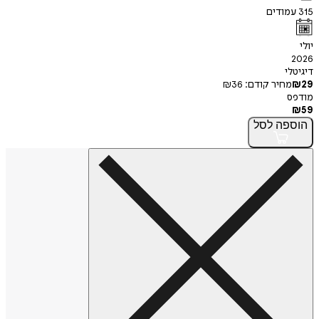
ודים
י
חיר קודם:
36
₪
פה
לסל