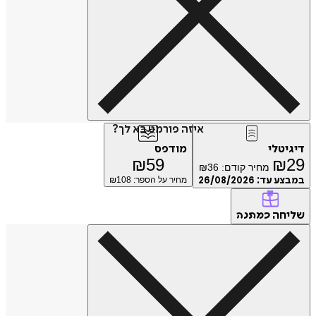
איזה פורמט בא לך?
טלי
מודפס
₪
59
₪
מחיר קודם:
36
₪
ע עד:
26/08/2026
מחיר על הספר: ₪
108
חה
כמתנה