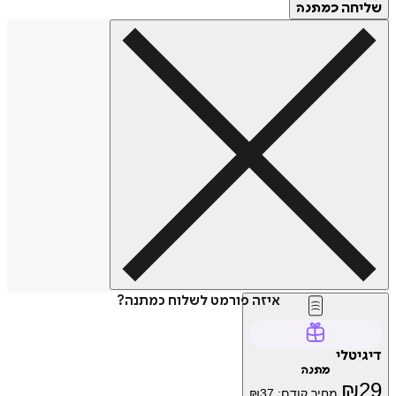
חה
כמתנה
איזה פורמט לשלוח כמתנה?
טלי
מתנה
₪
מחיר קודם:
37
₪