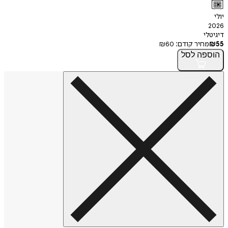
י
חיר קודם:
60
₪
פה
לסל