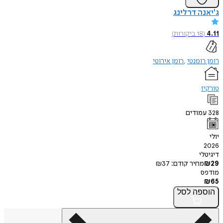
ה דרלינג
18
ביקורות
)
ומנטי
רומן אירוטי
ודים
י
חיר קודם:
37
₪
פה
לסל