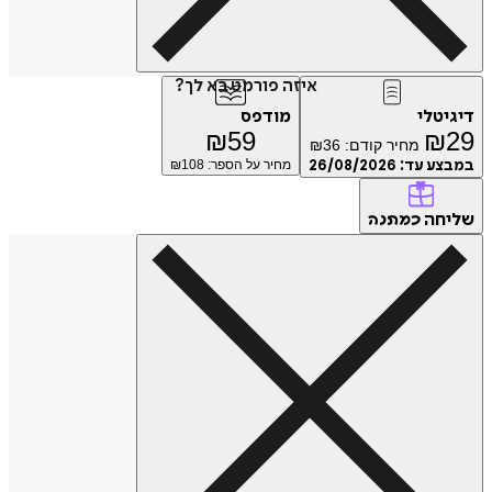
איזה פורמט בא לך?
טלי
מודפס
₪
59
₪
מחיר קודם:
36
₪
ע עד:
26/08/2026
מחיר על הספר: ₪
108
חה
כמתנה