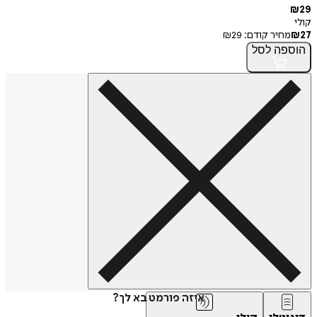
חיר קודם:
29
₪
פה
לסל
איזה פורמט בא לך?