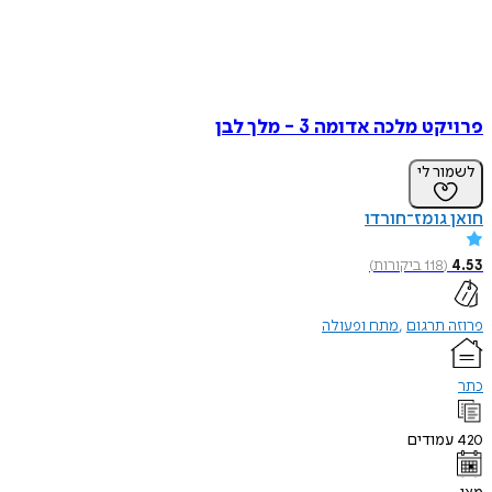
 מלכה אדומה 3 - מלך לבן
ר לי
גומז־חורדו
(
118
ביקורות
)
תרגום
מתח ופעולה
ודים