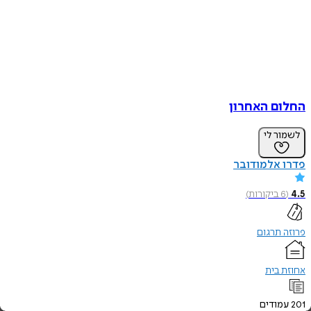
ם האחרון
ר לי
 אלמודובר
ביקורות
)
תרגום
 בית
ודים