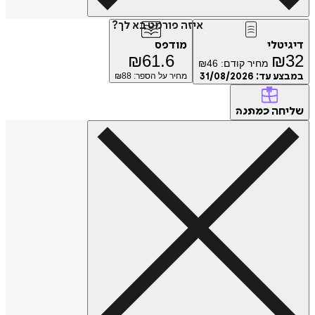
איזה פורמט בא לך?
טלי
מודפס
₪
61.6
₪
מחיר קודם:
46
₪
ע עד:
31/08/2026
מחיר על הספר: ₪
88
חה
כמתנה