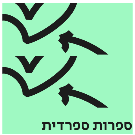
רות
ספרדית