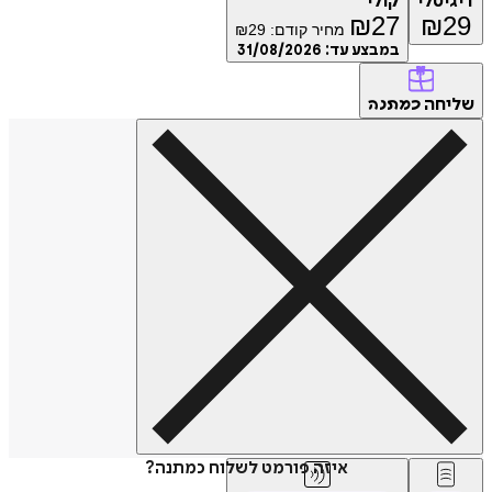
טלי
קולי
₪
27
₪
מחיר קודם:
29
₪
במבצע עד:
31/08/2026
חה
כמתנה
איזה פורמט לשלוח כמתנה?