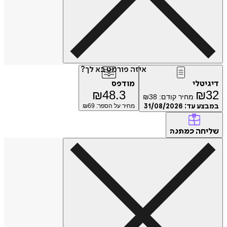
איזה פורמט בא לך?
טלי
מודפס
₪
48.3
₪
מחיר קודם:
38
₪
ע עד:
31/08/2026
מחיר על הספר: ₪
69
חה
כמתנה