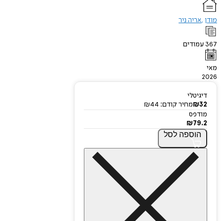
מודן
אריה ניר
367
עמודים
מאי
2026
דיגיטלי
32
₪
מחיר קודם:
44
₪
מודפס
₪
79.2
הוספה
לסל