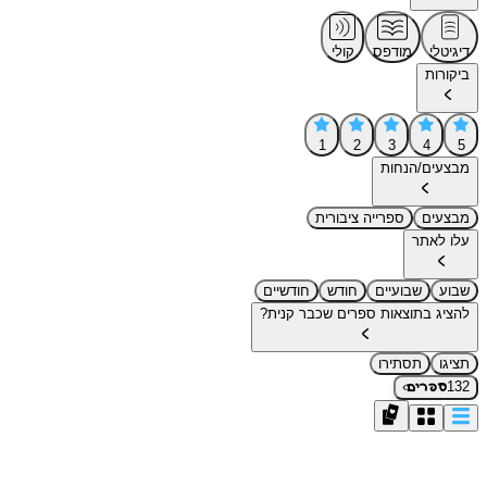
דיגיטלי
מודפס
קולי
ביקורות
1
2
3
4
5
מבצעים/הנחות
מבצעים
ספרייה ציבורית
עלו לאתר
שבוע
שבועיים
חודש
חודשיים
להציג בתוצאות ספרים שכבר קנית?
תציגו
תסתירו
›
132
ספרים