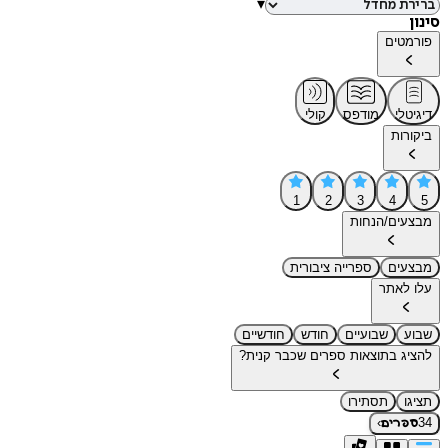
▾
סינון
פורמטים
דיגיטלי
מודפס
קולי
ביקורות
1
2
3
4
5
מבצעים/הנחות
מבצעים
ספרייה ציבורית
עלו לאתר
שבוע
שבועיים
חודש
חודשיים
להציג בתוצאות ספרים שכבר קנית?
תציגו
תסתירו
›
34
ספרים