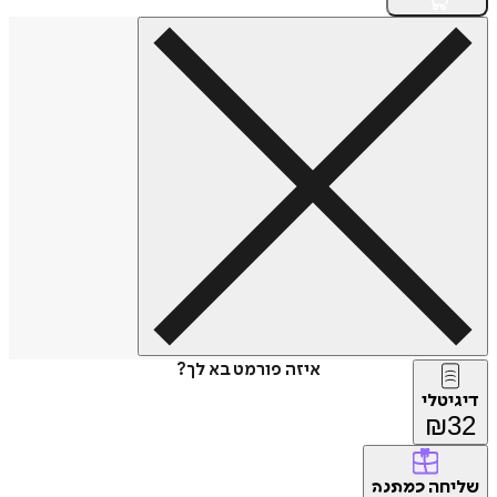
איזה פורמט בא לך?
טלי
₪
חה
כמתנה