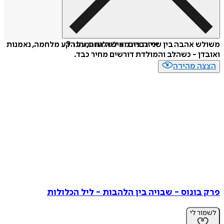
איזה פורמט לשלוח כמתנה?
 אהבה בין שני גברים ואישה אחת, על רקע מלחמה, נאמנות
ן - כשהלב והמולדת דורשים מחיר כבד.
ה מהירה
בונוס - שבויה בין הלהבות - ליל הכלולות
ר לי