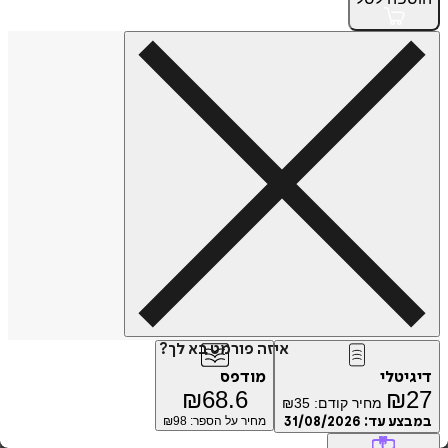
איזה פורמט בא לך?
טלי
מודפס
₪
68.6
₪
מחיר קודם:
35
₪
ע עד:
31/08/2026
מחיר על הספר: ₪
98