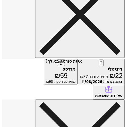
איזה פורמט בא לך?
טלי
מודפס
₪
59
₪
מחיר קודם:
37
₪
ע עד:
11/08/2026
מחיר על הספר: ₪
98
חה
כמתנה