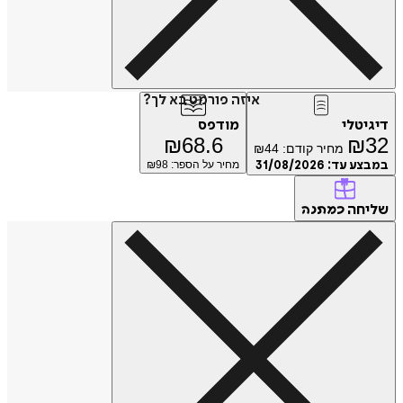
איזה פורמט בא לך?
טלי
מודפס
₪
68.6
₪
מחיר קודם:
44
₪
ע עד:
31/08/2026
מחיר על הספר: ₪
98
חה
כמתנה