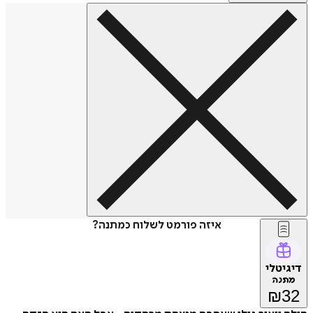
איזה פורמט לשלוח כמתנה?
טלי
נה
₪