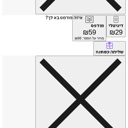
איזה פורמט בא לך?
טלי
מודפס
₪
59
₪
מחיר על הספר: ₪
98
חה
כמתנה