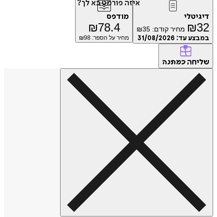
איזה פורמט בא לך?
טלי
מודפס
₪
78.4
₪
מחיר קודם:
35
₪
ע עד:
31/08/2026
מחיר על הספר: ₪
98
חה
כמתנה