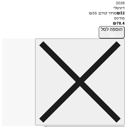
י
חיר קודם:
35
₪
פה
לסל