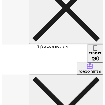
איזה פורמט בא לך?
טלי
חה
כמתנה