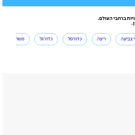
יות ברחבי העולם.
.
 צביעה
ריצה
כדורסל
כדורגל
משחק