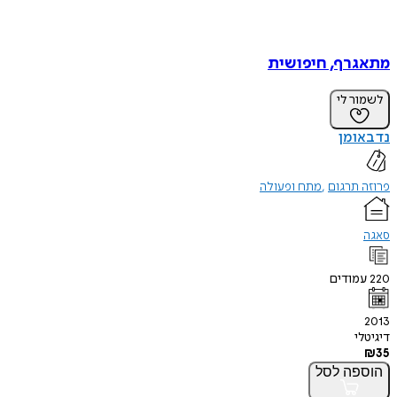
מתאגרף, חיפושית
לשמור לי
נד באומן
פרוזה תרגום
מתח ופעולה
סאגה
220
עמודים
2013
דיגיטלי
₪
35
הוספה
לסל