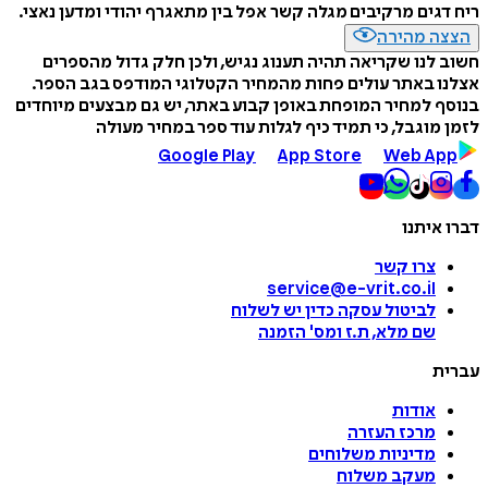
ריח דגים מרקיבים מגלה קשר אפל בין מתאגרף יהודי ומדען נאצי.
הצצה מהירה
חשוב לנו שקריאה תהיה תענוג נגיש, ולכן חלק גדול מהספרים
אצלנו באתר עולים פחות מהמחיר הקטלוגי המודפס בגב הספר.
בנוסף למחיר המופחת באופן קבוע באתר, יש גם מבצעים מיוחדים
לזמן מוגבל, כי תמיד כיף לגלות עוד ספר במחיר מעולה
Google Play
App Store
Web App
דברו איתנו
צרו קשר
service@e-vrit.co.il
לביטול עסקה
כדין יש לשלוח
שם מלא, ת.ז ומס
'
הזמנה
עברית
אודות
מרכז העזרה
מדיניות משלוחים
מעקב משלוח