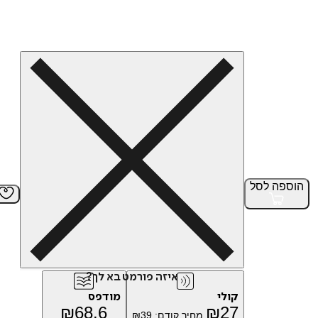
הוספה
לסל
איזה פורמט בא לך?
קולי
מודפס
₪
68.6
₪
27
מחיר קודם:
39
₪