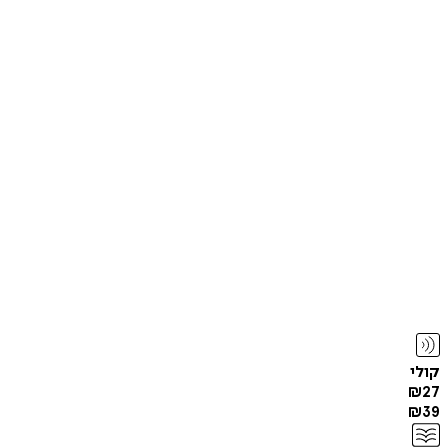
קולי
₪
27
₪
39