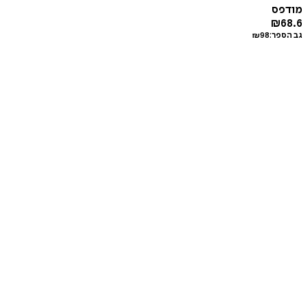
מודפס
₪
68.6
גב הספר:
98
₪