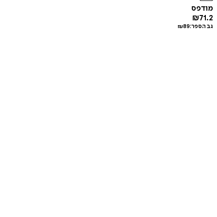
מודפס
₪
71.2
גב הספר:
89
₪