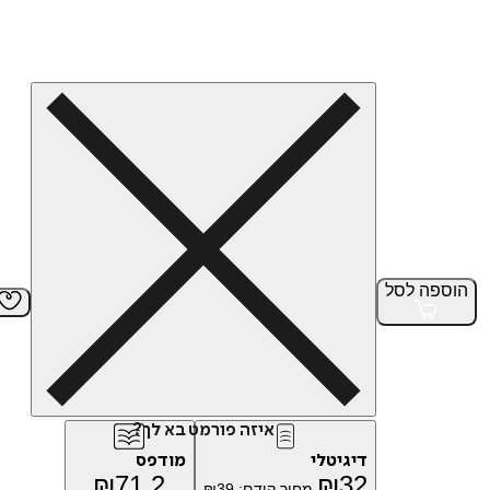
הוספה
לסל
איזה פורמט בא לך?
דיגיטלי
מודפס
₪
71.2
₪
32
מחיר קודם:
39
₪