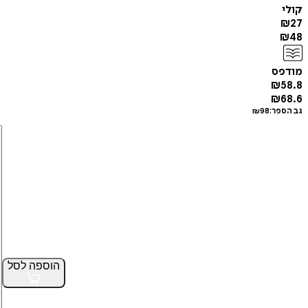
קולי
₪
27
₪
48
מודפס
₪
58.8
₪
68.6
גב הספר:
98
₪
הוספה
לסל