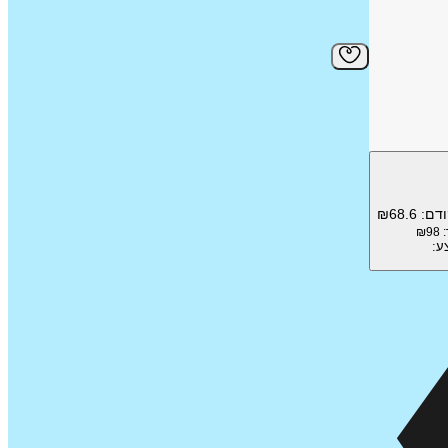
ודם:
68.6
₪
₪
98
ע: