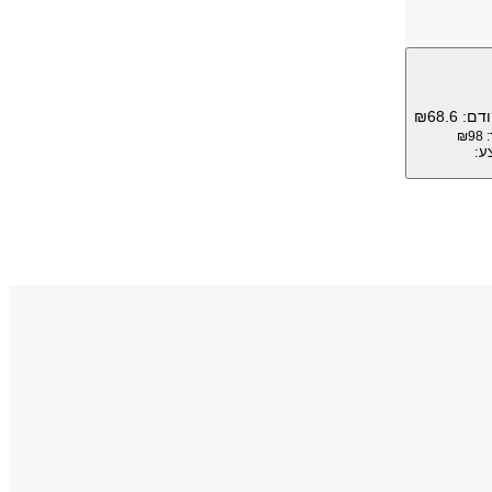
ודם:
68.6
₪
₪
98
ע: