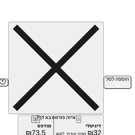
הוספה
לסל
איזה פורמט בא לך?
דיגיטלי
מודפס
₪
73.5
₪
32
מחיר קודם:
42
₪