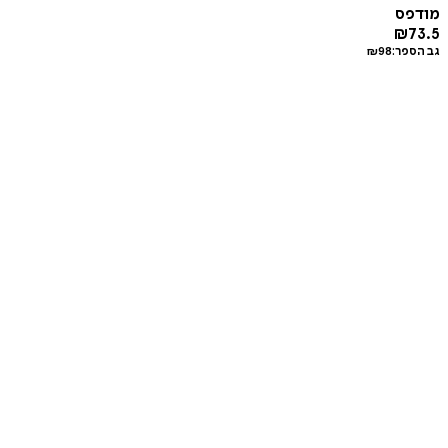
מודפס
₪
73.5
גב הספר:
98
₪