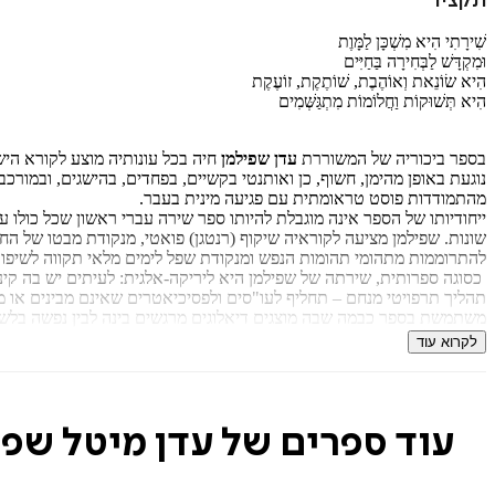
תקציר
שִׁירָתִי הִיא מִשְׁכָּן לַמָּוֶת
וּמִקְדָּשׁ לַבְּחִירָה בַּחַיִּים
הִיא שׂוֹנֵאת וְאוֹהֶבֶת, שׁוֹתֶקֶת, זוֹעֶקֶת
הִיא תְּשׁוּקוֹת וַחֲלוֹמוֹת מִתְגַּשְּׁמִים
בספר ביכוריה של המשוררת
עדן שפילמן
חיה בכל עונותיה מוצע לקורא הי
נוגעת באופן מהימן, חשוף, כן ואותנטי בקשיים, בפחדים, בהישגים, ובמור
מהתמודדות פוסט טראומתית עם פגיעה מינית בעבר.
ייחודיותו של הספר אינה מוגבלת להיותו ספר שירה עברי ראשון שכל כולו
שונות. שפילמן מציעה לקוראיה שיקוף (רנטגן) פואטי, מנקודת מבטו של ה
להתרוממות מתהומי תהומות הנפש ומנקודת שפל לימים מלאי תקווה לשיפור
כסוגה ספרותית, שירתה של שפילמן היא ליריקה-אלגית: לעיתים יש בה קינ
תהליך תרפויטי מנחם – תחליף לעו"סים ולפסיכיאטרים שאינם מבינים או מר
משתמשת בספר כבמה שבה מוצגים דיאלוגים מרגשים בינה לבין נפשה בלשון
ד"ר ניקולא יוזגוף-אורבך, עורך הספר
לקרוא עוד
עוד ספרים של עדן מיטל שפי