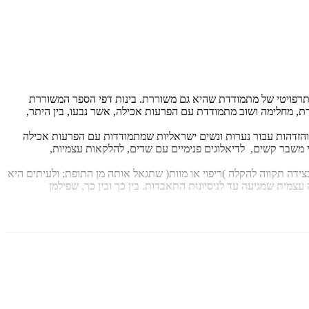
ך תרפויטי של מתמודדת שהיא גם משוררת. בינות דפי הספר המשוררת
דת, מחלימה ושוב מתמודדת עם הפרעות אכילה, אשר נבעו, בין היתר,
 והזדהות עבור נערות ונשים ישראליות שמתמודדות עם הפרעות אכילה
י משבר קשים, לדיאלוגים פנימיים עם שדים, להלקאות עצמיות,
ידה תקווה להקלה )ריפוי או מוות( שתגאל אותה מן התופת; ולעיתים היא
צמית שמגיעה עד לניסיונות התאבדות. בין כך ובין כך, שפילמן