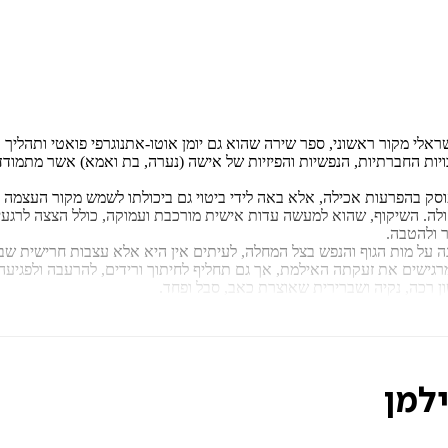
שראלי מקור ראשוני, ספר שירה שהוא גם יומן אוטו-אתנוגרפי פואטי ותהלי
כבויות החברתיות, הנפשיות והפיזיות של אישה (נערה, בת ואמא) אשר מתמוד
 עוסק בהפרעות אכילה, אלא באה לידי ביטוי גם ביכולתו לשמש מקור העצמה
חולה. השיקוף, שהוא למעשה עדות אישית מורכבת ועמוקה, כולל הצצה לרגע
 ולהטבה.
ה על מות הגוף והנפש בצל המחלה, לעיתים אין היא אלא עצבות חרישית שבצ
גישים את זעקתה האילמת, אך גם תחליף לחיתוך ורידים, להרעבה ולפגיעה ע
 רכה, נקיה ושברירית שאוצרת כאב, סבל ופחד.
למן