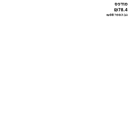
מודפס
₪
78.4
גב הספר:
98
₪