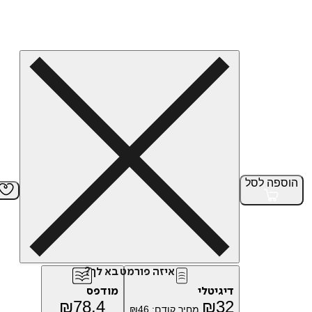
הוספה
לסל
איזה פורמט בא לך?
דיגיטלי
מודפס
₪
78.4
₪
32
מחיר קודם:
46
₪