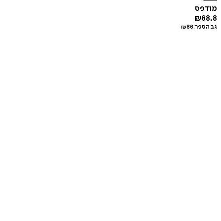
מודפס
₪
68.8
גב הספר:
86
₪