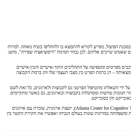
 בסכנת הפיצול, מסייע לקורא להתמצא בו ולהחליפו בשיח מאחה. למרות
 שאנחנו שייכים אליהם. לכן נבחר המינוח "דיסוציאציה שפירה", מושג
כבים מפרטים ומשפיעה על התהליכים התוך-אישיים והבין-אישיים
מצאותה – הן ברמת הפרט בין מצבי העצמי שלו והן ברמת הקבוצה
ל ידי השאלתו מהטיפול הפרטני גם לקבוצות ולארגונים, כל זאת לשם
ר תגובות גמישות ומסתגלות בקבוצות ובארגונים, גם כאשר מתקיימים
ובייקט והן כסובייקט.
דוקטורט בפסיכולוגיה (Psy.D) מבית הספר המקצועי לפסיכולוגיה בקליפורניה (PSP); היא בוגרת התוכנית לטיפול קוגניטיבי באטלנטה (Atlanta Center for Cognitive Therapy); יועצת ארגונית, עובדת עם ארגונים
רת ומשפחתה במדינות שונות בעולם הנכיחו ואפשרו את חקירת הקשר בין