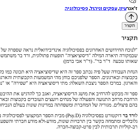
ז'אנר
עיון
,
עסקים וניהול
,
פסיכולוגיה
תקציר
תקציר
"לנוכח החידושים האחרונים בפסיכולוגיה אינדיבידואלית נראה שספרה של 
שבמקורה תיארה המילה "דיסוציאציה" תופעות פתולוגית, ורד בר משתמשת במ
שאותו טבעה ד"ר בר". (ד"ר אבי ברמן)
הנחת העבודה שעל פיה נכתב ספר זה היא שדיסוציאציה היא תכונה כמו כל
בקבוצות ובארגונים. הספר שלפניכם בוחן מהי המשמעות הקבוצתית והארגו
והארגון. במרכז הספר ניצבת השאלה: מתי דיסוציאציה היא "שפירה" או "נו
ספר זה מבקש להרחיב את מושג הדיסוציאציה, ואגב כך להדגיש את ההיבטים
הרחבת מרחב התנועה והפעולה של מנחים ויועצים העובדים בקבוצות ובארגו
בהם פיצולים. מגוריה של המחברת ומשפחתה במדינות שונות בעולם הנכיחו 
ל
ורד בר
גלובליים ומתמחה בקשר בין תרבויות שונות, מודע-ולא מודע חברתי והשפע
רב-קוליות תרבותית לבין פרט-קבוצה-חברה.