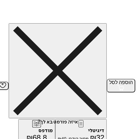
הוספה
לסל
איזה פורמט בא לך?
דיגיטלי
מודפס
₪
68.8
₪
32
מחיר קודם:
40
₪