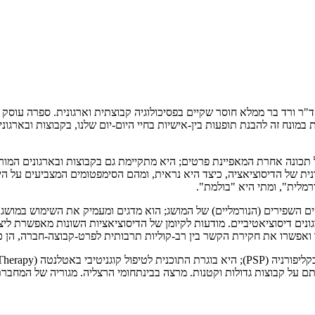
דיגיטלי
מודפס
₪
68.8
₪
32
מחיר קודם:
40
₪
במבצע עד:
31/08/2026
מחיר על הספר: ₪
86
ד"ר ורד בר ממלא חוסר שקיים בפסיכולוגיה קבוצתית וארגונית. ספרה עוסק
ונח זה להבנת תופעות בין-אישיות בחיי היום-יום שלנו, בקבוצות ובארגונים
 תכונה אחרת המאפיינת פרטים; היא מתקיימת גם בקבוצות ובארגונים המור
נית של הדיסוציאציה, כיצד היא נראית, ומהם הסימפטומים המצביעים על הי
רמלית", ומתי היא "בולמת".
 השפירים (הנורמליים) של המושג; הוא מדגים ומעמיק את השימוש במושג ע
נים דיסוציאטיביים. מודעות לקיומן של הדיסוציאציות השונות מאפשרת ליצו
ואפשרו את חקירת הקשר בין רב-קוליות תרבותית לפרט-קבוצה-חברה, הן כא
תם על קבוצות גדולות וקטנות. מרצה בבינתחומי הרצליה. מגוריה של המחב