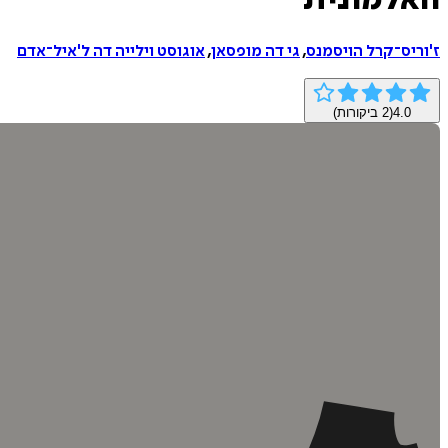
האלמונית
ז'וריס־קרל הויסמנס
,
גי דה מופסאן
,
אוגוסט וילייה דה ל'איל־אדם
4.0
(
2
ביקורות)