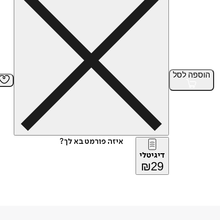
הוספה
לסל
איזה פורמט בא לך?
דיגיטלי
₪
29