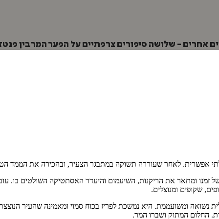
אחרים - שלושה סיפורים צרפתיים על הפער המר בין פנטז
 בלתי אפשרית. לאחר שעוררה תשוקה במתבגר הצעיר, ובהכירה את הממד הט
וקף את הסדר החברתי של זמנו ומתאר את הריקנות, השיעמום והיעדר האסתטיקה השולטי
ים, שקופים ומנוצלים.
יאלית נשואה ומשועממת. היא נמשכת לפריז בכוח סמוי ומאמינה שהעיר הנו
ת. החלום המתוק ושברו המר.