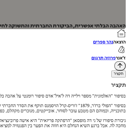
האהבה הבלתי אפשרית, הביקורת החברתית והתשוקה לחיים 
הוצאה
נהר ספרים
ז'אנר
פרוזה תרגום
תקציר
תקציר
בסיפור "האלמונית" מספר וילייה דה ל'איל־אדם סיפור רומנטי על אהבה
בסיפור "הפולי ברז'ר, 1879" ז'וריס-קרל הויסמנס ת
בתוכנייה, וכמוהם הם מטבע עובר לסוחר, אובייקטים, מנוכרים מקהלם, כפופ
גיבורת סיפורו של גי דה מופסאן "הרפתקה פריזאית" היא אישה פרובינצ
מחכה לה. אבל ברגע השיא הנחלם היא חוֹוה את הפער בין הפנטזיה למציאו