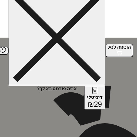
הוספה
לסל
איזה פורמט בא לך?
דיגיטלי
₪
29