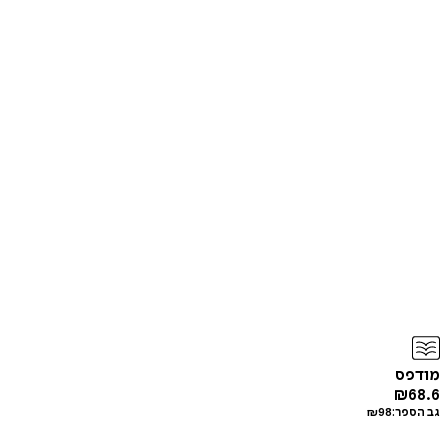
מודפס
₪
68.6
גב הספר:
98
₪