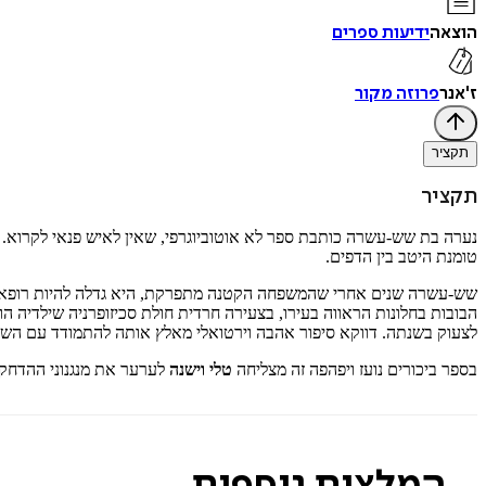
הוצאה
ידיעות ספרים
ז'אנר
פרוזה מקור
תקציר
תקציר
נערה בת שש-עשרה כותבת ספר לא אוטוביוגרפי, שאין לאיש פנאי לקרוא.
טומנת היטב בין הדפים.
שש-עשרה שנים אחרי שהמשפחה הקטנה מתפרקת, היא גדלה להיות רופאה 
הבובות בחלונות הראווה בעירו, בצעירה חרדית חולת סכיזופרניה שילדיה
לצעוק בשנתה. דווקא סיפור אהבה וירטואלי מאלץ אותה להתמודד עם השדי
בספר ביכורים נועז ויפהפה זה מצליחה
טלי וישנה
לערער את מנגנוני ההדחק