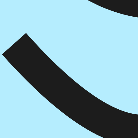
איזה פורמט בא לך?
מודפס
₪
68.6
מחיר על הספר: ₪
98