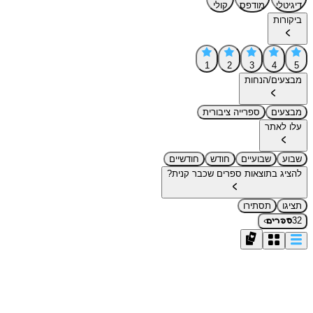
דיגיטלי
מודפס
קולי
ביקורות
1
2
3
4
5
מבצעים/הנחות
מבצעים
ספרייה ציבורית
עלו לאתר
שבוע
שבועיים
חודש
חודשיים
להציג בתוצאות ספרים שכבר קנית?
תציגו
תסתירו
›
32
ספרים