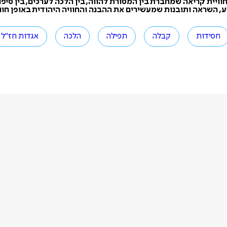
וויית קריאה שמחברת בין המסורת להווה, בין הלכה לערכים, בין סי
ע, השראה ותובנות שמעשירים את ההבנה והחוויה היהודית באופן חווי
חסידות
קבלה
תפילה
הלכה
אגדות חז"ל