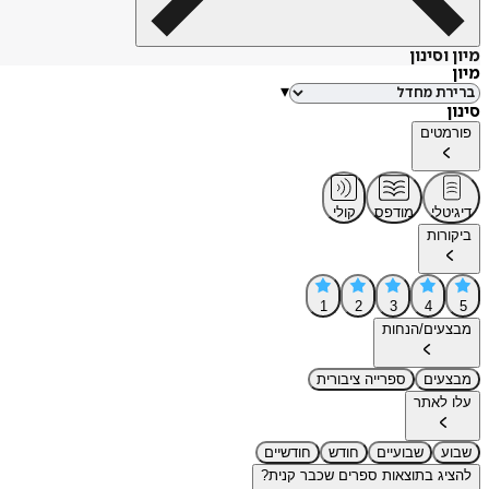
מיון וסינון
מיון
▾
סינון
פורמטים
דיגיטלי
מודפס
קולי
ביקורות
1
2
3
4
5
מבצעים/הנחות
מבצעים
ספרייה ציבורית
עלו לאתר
שבוע
שבועיים
חודש
חודשיים
להציג בתוצאות ספרים שכבר קנית?