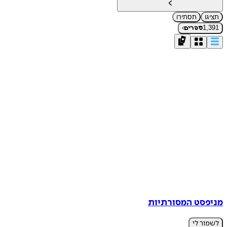
תציגו
תסתירו
›
1,391
ספרים
מניפסט המסורתיות
לשמור לי