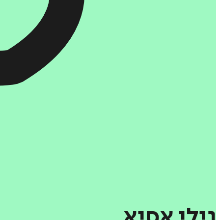
נילי
אסיא