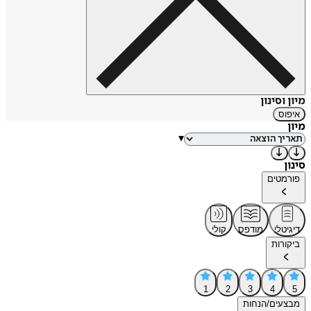
מיון וסינון
איפוס
מיון
▾
סינון
פורמטים
דיגיטלי
מודפס
קולי
ביקורות
1
2
3
4
5
מבצעים/הנחות