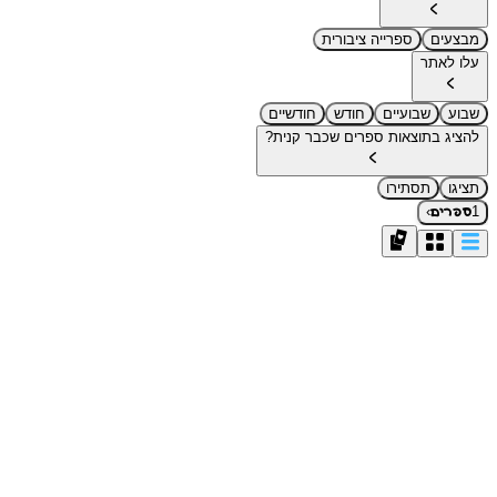
מבצעים
ספרייה ציבורית
עלו לאתר
שבוע
שבועיים
חודש
חודשיים
להציג בתוצאות ספרים שכבר קנית?
תציגו
תסתירו
›
1
ספרים