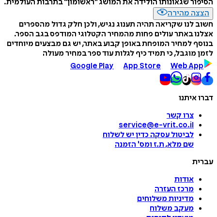
הסיפור שגאונותו הולידה את המושג "ראשומון" בתרבות העולמית.
הצצה מהירה
חשוב לנו שקריאה תהיה תענוג נגיש, ולכן חלק גדול מהספרים
אצלנו באתר עולים פחות מהמחיר הקטלוגי המודפס בגב הספר.
בנוסף למחיר המופחת באופן קבוע באתר, יש גם מבצעים מיוחדים
לזמן מוגבל, כי תמיד כיף לגלות עוד ספר במחיר מעולה
Google Play
App Store
Web App
דברו איתנו
צרו קשר
service@e-vrit.co.il
לביטול עסקה
כדין יש לשלוח
שם מלא, ת.ז ומס
'
הזמנה
עברית
אודות
מרכז העזרה
מדיניות משלוחים
מעקב משלוח