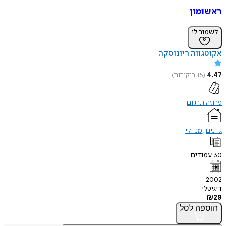
ראשומון
לשמור לי
אקוטגווה ריונוסקה
4.47
(
15
ביקורות
)
פרוזה תרגום
גוונים
מנדלי
30
עמודים
2002
דיגיטלי
₪
29
הוספה
לסל