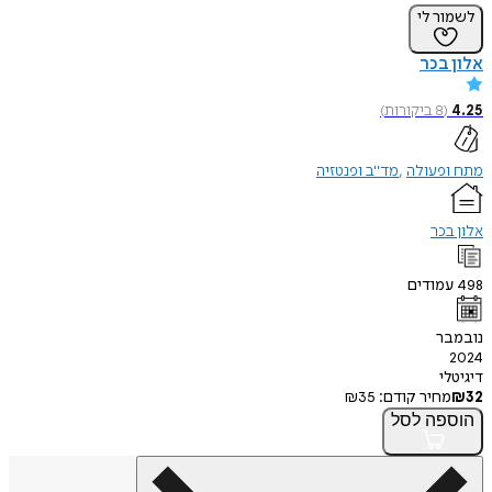
לשמור לי
אלון בכר
4.25
(
8
ביקורות
)
מתח ופעולה
מד"ב ופנטזיה
אלון בכר
498
עמודים
נובמבר
2024
דיגיטלי
32
₪
מחיר קודם:
35
₪
הוספה
לסל