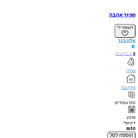
מפזר אהבה
לשמור לי
אלון בכר
5
(
1
ביקורת
)
שירה
אלון בכר
130
עמודים
2019
דיגיטלי
₪
30
הוספה
לסל