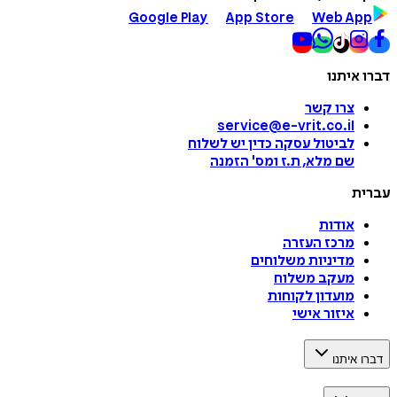
Google Play
App Store
Web App
דברו איתנו
צרו קשר
service@e-vrit.co.il
לביטול עסקה
כדין יש לשלוח
שם מלא, ת.ז ומס
'
הזמנה
עברית
אודות
מרכז העזרה
מדיניות משלוחים
מעקב משלוח
מועדון לקוחות
איזור אישי
דברו איתנו