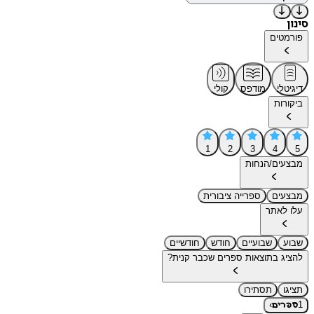
סינון
פורמטים
דיגיטלי
מודפס
קולי
ביקורות
1
2
3
4
5
מבצעים/הנחות
מבצעים
ספרייה ציבורית
עלו לאתר
שבוע
שבועיים
חודש
חודשיים
להציג בתוצאות ספרים שכבר קנית?
תציגו
תסתירו
›
1
ספרים