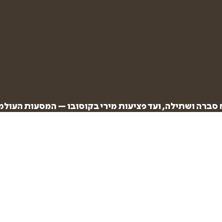
₪
82.6
₪
32
מחיר קודם:
46
₪
במבצע עד:
31/08/2026
מחיר על הספר: ₪
118
ח סברה ושתילה, ועד פציעות מירי בקוסובו – המסעות העול