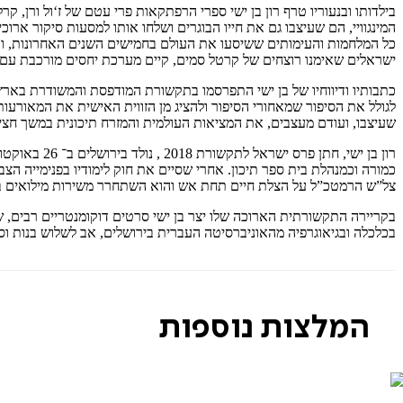
בילדותו ובנעוריו טרף רון בן ישי ספרי הרפתקאות פרי עטם של ז‘ול ורן, קר
המינגוויי, הם שעיצבו גם את חייו הבוגרים ושלחו אותו למסעות סיקור ארוכ
כל המלחמות והעימותים ששיסעו את העולם בחמישים השנים האחרונות, ובהם
ישראלים שאימנו רוצחים של קרטל סמים, קיים מערכת יחסים מורכבת עם סו
כתבותיו ודיווחיו של בן ישי התפרסמו בתקשורת המודפסת והמשודרת בארץ
לגולל את הסיפור שמאחורי הסיפור ולהציג מן הזווית האישית את המאורע
שעיצבו, ועודם מעצבים, את המציאות העולמית והמזרח תיכונית במשך חצי
כמורה וכמנהלת בית ספר תיכון. אחרי שסיים את חוק לימודיו בפנימייה הצב
צל”ש הרמטכ”ל על הצלת חיים תחת אש והוא השתחרר משירות מילואים בד
בכלכלה ובגיאוגרפיה מהאוניברסיטה העברית בירושלים, אב לשלוש בנות וס
המלצות נוספות