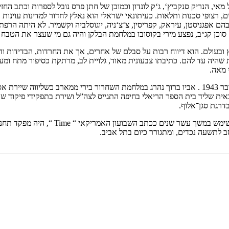
ל מאי, הנריק סנקביץ‘, ג‘ק לונדון וכמובן של חתן פרס נובל לספרות וכתב הח
ים, רצופי סכנות ותלאות. כעיתונאי ישראלי הוא נאלץ לחדור למדינות עוינו
 אפגניסטן, עיראק, קפריסין, צ‘צ‘ניה, יוגוסלביה וקשמיר. לא היתה הרפת
כן קג״ב, נפצע מירי בקוסובו במלחמת הבלקן והיה גם מי שעצר את הטבח ב
 ובעולם. הוא דיווח רבות על סבלם של אחרים, אך את החרדות, הבדידות ו
ות שהיה עד להם. כתיבתו צבעונית מאוד, גלויית לב, מרתקת כסיפור מתח 
 מאה.
רון בן ישי, חתן פרס ישראל לתקשורת 2018 , נולד בירושלים ב־ 26 באוקטובר 1943 . אביו ברוך נהרג במלח
אית שליד בית הספר הריאלי בחיפה התגייס לצה”ל ושירת בתפקידי פיקוד שוני
רגת סגן־אלוף.
בקריירה התקשורתית הארוכה שלו יצר בן יש
ב לתשעה נכדים, ומתגורר כיום בתל אביב.