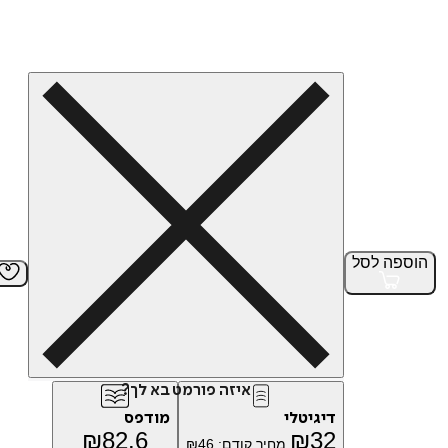
הוספה
לסל
איזה פורמט בא לך?
דיגיטלי
מודפס
₪
82.6
₪
32
מחיר קודם:
46
₪