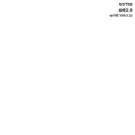
מודפס
₪
82.6
גב הספר:
118
₪