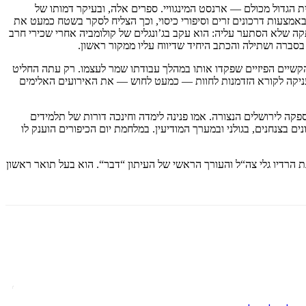
זית הגדול מכולם — ארנסט המינגוויי. ספרים אלה, ובעיקר דמותו של
ת באמצעות דרכונים זרים וסיפורי כיסוי, וכך הצליח לסקר בשטח כמעט את
קה שלא הסתער עליה: הוא עקב בג’ונגלים של קולומביה אחרי שכירי חרב
סברה ושתילה והכתב היחיד שדיווח עליו ממקור ראשון.
הקשיים הפיזיים שפקדו אותו במהלך עבודתו שמר לעצמו. רק עתה החליט
ומעניקה לקורא הזדמנות לחוות — כמעט לחוש — את האירועים האלימים
מת השחרור בירי ממארב כשליווה שיירת אספקה לירושלים הנצורה. אמו פנינה לימדה וחינכה דורות של תלמידים
ם בצנחנים, בגולני ובמערך המודיעין. במלחמת יום הכיפורים הוענק לו
י סרטים דוקומנטריים רבים, שימש במשך עשר שנים ככתב השבועון האמריקאי “ Time “, היה מפקד תחנת הרדיו גלי צה“ל והעורך הראשי של העיתון “דבר“. הוא בעל תואר ראשון