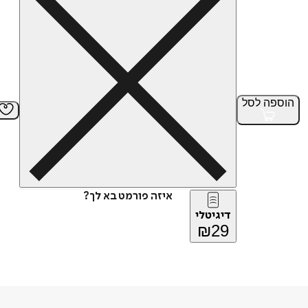
הוספה
לסל
איזה פורמט בא לך?
דיגיטלי
₪
29