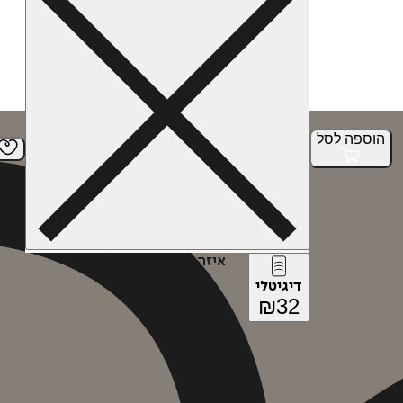
הוספה
לסל
איזה פורמט בא לך?
דיגיטלי
₪
32