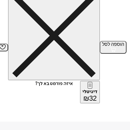
הוספה
לסל
איזה פורמט בא לך?
דיגיטלי
₪
32