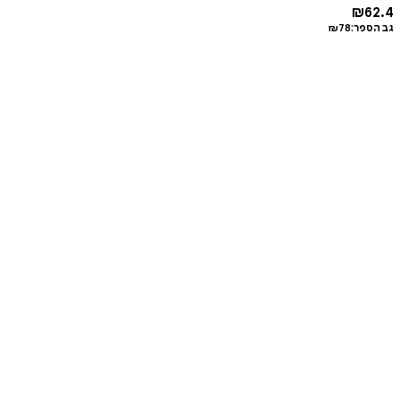
₪
62.4
גב הספר:
78
₪