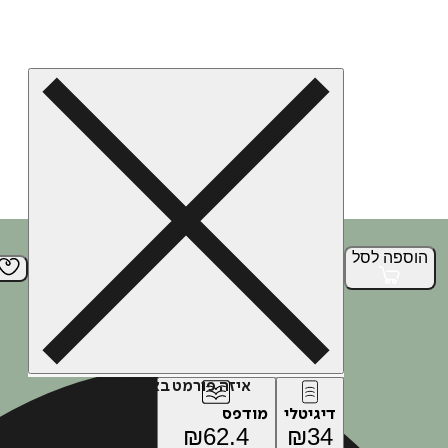
הוספה
לסל
איזה פורמט בא לך?
דיגיטלי
מודפס
₪
62.4
₪
34