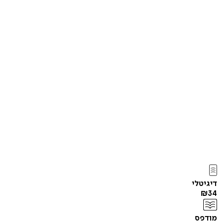
דיגיטלי
₪
34
מודפס