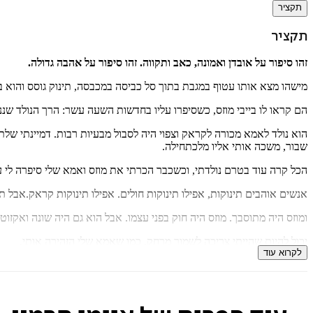
תקציר
תקציר
זהו סיפור על אובדן ואמונה, כאב ותקווה. זהו סיפור על אהבה גדולה.
מישהו מצא אותו עטוף במגבת בתוך סל כביסה במכבסה, תינוק גוסס והוא ב
הם קראו לו בייבי מוזס, כשסיפרו עליו בחדשות השעה עשר: הרך הנולד ש
הוא נולד לאמא מכורה לקראק וצפוי היה לסבול מבעיות רבות. דמיינתי שלתינ
שבור, משכה אותי אליו מלכתחילה.
הכל קרה עוד בטרם נולדתי, וכשכבר הכרתי את מוזס ואמא שלי סיפרה לי על
אנשים אוהבים תינוקות, אפילו תינוקות חולים. אפילו תינוקות קראק.אבל תינ
ומוזס היה מתוסבך. מוזס היה חוק בפני עצמו. אבל הוא גם היה שונה ואקזוטי
יכול להיות שהייתי צריכה לשמור מרחק, כמו שאמא שלי הזהירה אותי.
לקרוא עוד
אפילו מוזס הזהיר אותי. אבל לא שמרתי מרחק.
וכך מתחיל סיפור על כאב ועל הבטחה, שברון לב ורפוי, על חיים ועל מוות.
סיפור על לפני ואחרי, על התחלות חדשות ועל אינסוף.