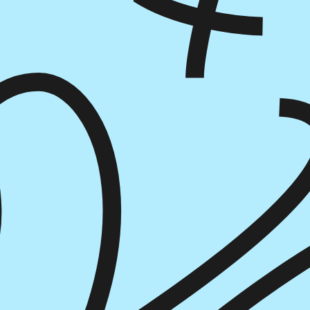
הוספה
לסל
איזה פורמט בא לך?
דיגיטלי
מודפס
₪
59
₪
27