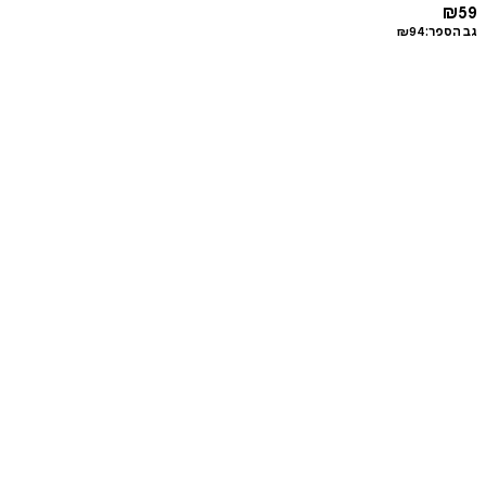
₪
59
גב הספר:
94
₪