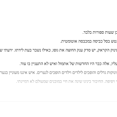
ן שעות ספורות בלבד.
ננטש בסל כביסה במכבסה אוטומטית.
וק הקראק, יש סדק ענק החוצה את גופו, כאילו נשבר בעת לידתו. ידעתי שאין
יו, אלה כבר היו החדשות של אתמול ואיש לא התעניין בו עוד.
וקות גדלים והופכים לילדים וילדים הופכים לנערים. איש איננו מעוניין בנע
 ויפיפה. החיבור בינינו שינה את חיי במובנים שמעולם לא דמיינתי.