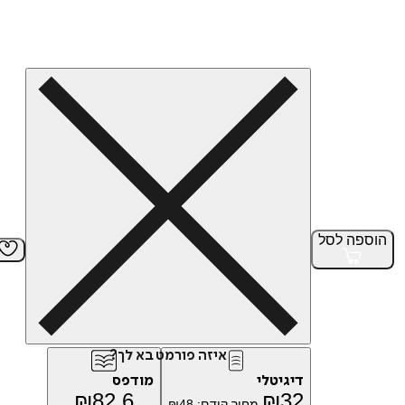
הוספה
לסל
איזה פורמט בא לך?
דיגיטלי
מודפס
₪
82.6
₪
32
מחיר קודם:
48
₪