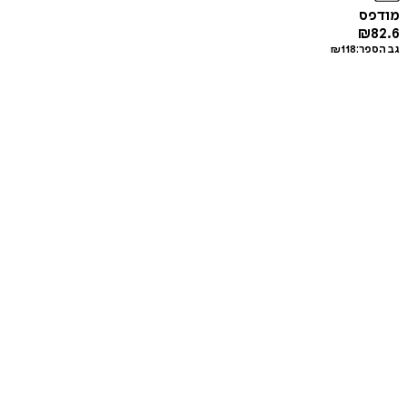
מודפס
₪
82.6
גב הספר:
118
₪