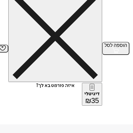
הוספה
לסל
איזה פורמט בא לך?
דיגיטלי
₪
35