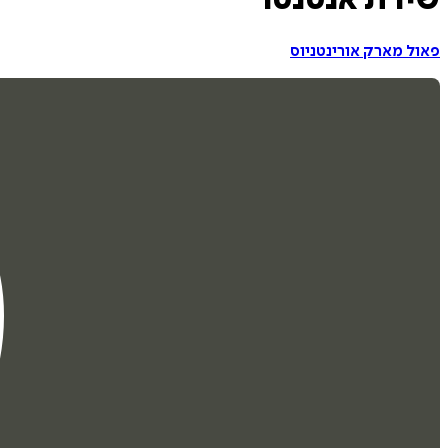
שירת אנטנטו
פאול מארק אורינטניוס