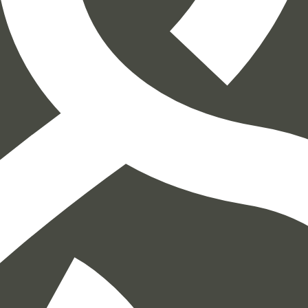
הוספה
לסל
איזה פורמט בא לך?
דיגיטלי
₪
35