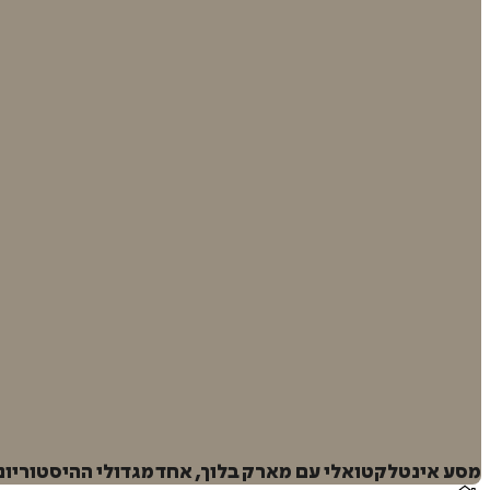
מסע אינטלקטואלי עם מארק בלוך, אחד מגדולי ההיסטוריונ