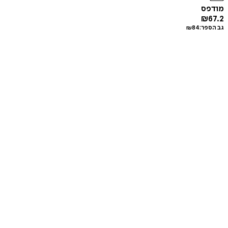
מודפס
₪
67.2
גב הספר:
84
₪