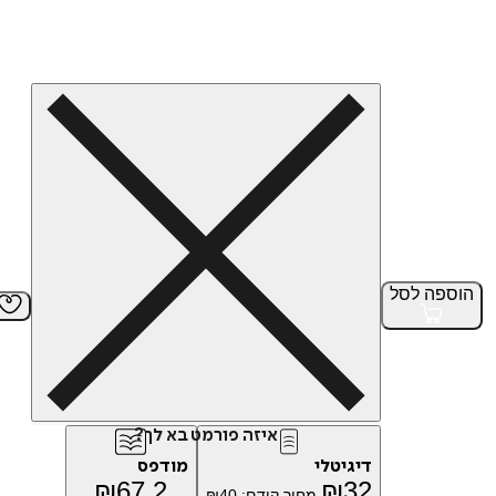
הוספה
לסל
איזה פורמט בא לך?
דיגיטלי
מודפס
₪
67.2
₪
32
מחיר קודם:
40
₪