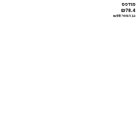
מודפס
₪
78.4
גב הספר:
98
₪