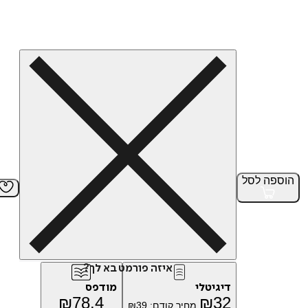
הוספה
לסל
איזה פורמט בא לך?
דיגיטלי
מודפס
₪
78.4
₪
32
מחיר קודם:
39
₪