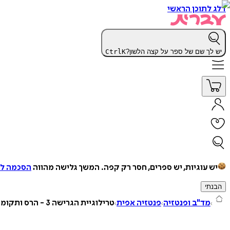
דלג לתוכן הראשי
יש לך שם של ספר על קצה הלשון?
K
Ctrl
יש עוגיות, יש ספרים, חסר רק קפה.
המשך גלישה מהווה
הסכמה למ
הבנתי
מד"ב ופנטזיה
פנטזיה אפית
טרילוגיית הגרישה 3 - הרס ותקומה