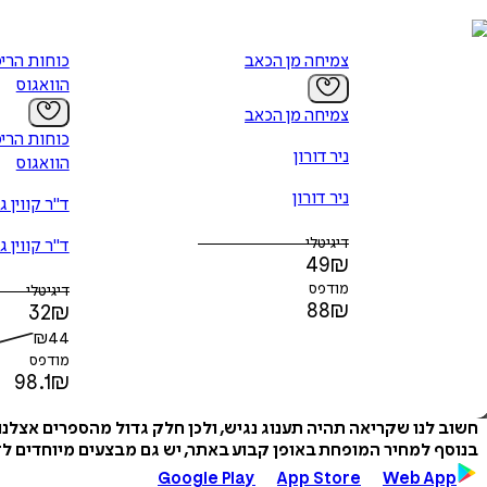
צמיחה מן הכאב
כוחות הריפ
הוואגוס
צמיחה מן הכאב
כוחות הריפ
ניר דורון
הוואגוס
ניר דורון
ד"ר קווין ג'
דיגיטלי
ד"ר קווין ג'
49
₪
מודפס
דיגיטלי
88
₪
32
₪
₪
44
מודפס
98.1
₪
חשוב לנו שקריאה תהיה תענוג נגיש, ולכן חלק גדול מהספרים אצלנ
בנוסף למחיר המופחת באופן קבוע באתר, יש גם מבצעים מיוחדים לזמ
Google Play
App Store
Web App