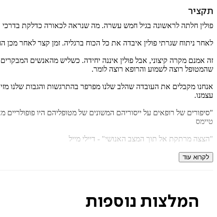
תקציר
פולין חלתה לראשונה בגיל חמש עשרה. מה שנראה לכאורה כדלקת בדרכי ה
לאחר ניתוח שגרתי פולין איבדה את כל הכוח ברגליה. זמן קצר לאחר מכן ה
זה אמנם מקרה קיצוני, אבל פולין איננה יחידה. כשליש מהאנשים המבקרי
שהמטופל רוצה לשמוע והרופא רוצה לומר.
אנחנו מקבלים את העובדה שהלב שלנו מפרפר בהתרגשות והגבות שלנו מזיע
עצמנו.
"סיפורים של רופאים על ייסוריהם המשונים של מטופליהם היו פופולריים מ
טיימס
"הצצה מרתקת אל תוך המצב האנושי" -
דיילי מייל
"חשוב" -
דיילי טלגרף
לקרוא עוד
המלצות נוספות