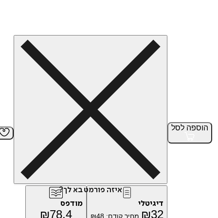
הוספה
לסל
איזה פורמט בא לך?
דיגיטלי
מודפס
₪
78.4
₪
32
מחיר קודם:
48
₪