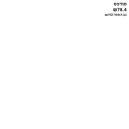
מודפס
₪
78.4
גב הספר:
112
₪