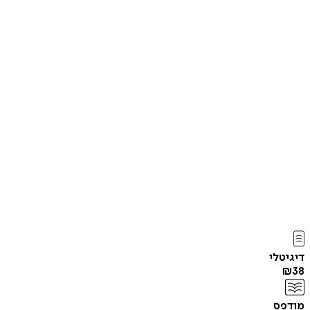
דיגיטלי
₪
38
מודפס