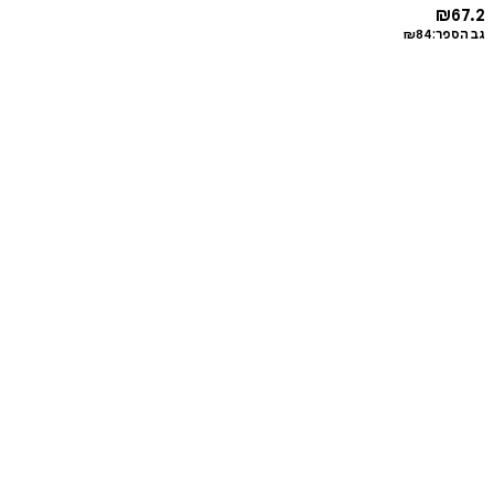
₪
67.2
גב הספר:
84
₪