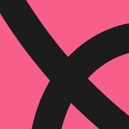
הוספה
לסל
איזה פורמט בא לך?
דיגיטלי
מודפס
₪
67.2
₪
38
מחיר על הספר: ₪
84