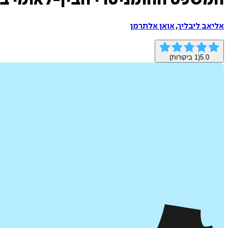
המשפט ההומניטרי הבין-לאומי בע
אליאב ליבליך
,
אואן אלתרמן
5.0
(
1
ביקורות)