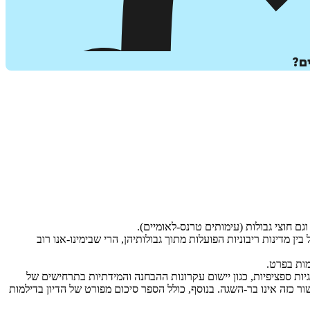
ים?
גם חוצי גבולות (עימותים טרנס-לאומיים).
מדינות ריבוניות הפועלות מתוך גבולותיהן, הרי שבימינו-אנו רוב
מות בפרט.
ות ספציפיות, כגון יישום עקרונות ההבחנה והמידתיות בתרחישים של
ר כזה אינו בר-השגה. בנוסף, כולל הספר סיכום מפורט של הדיון בדילמות