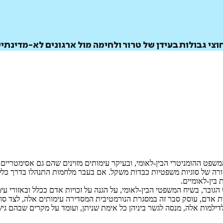
י גבולות בעידן של טרור ולחימה מול ארגונים לא-מדינתי
שפט ההומניטרי הבין-לאומי, ובעיקר עימותים מזוינים שהם גם אסימטריים ו
רה של סוגיות משפטיות כבדות משקל. אם בעבר מלחמות התנהלו בדרך כלל בין 
בין-לאומיים.
ובר, בשיח המשפטי הבין-לאומי, על הגנה על זכויות אדם ככלל ובאזורי עי
ת אדם, עוסק סבר זה במסגרת הנורמטיבית המסדירה עימותים אלה, לצד סוגי
ילמות אלה, מנסה לגשר ביניהן כל אימת שניתן, ועומד על מקרים שבהם גישו