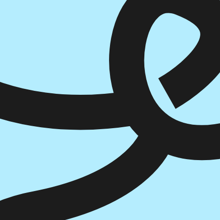
הוספה
לסל
איזה פורמט בא לך?
דיגיטלי
₪
25