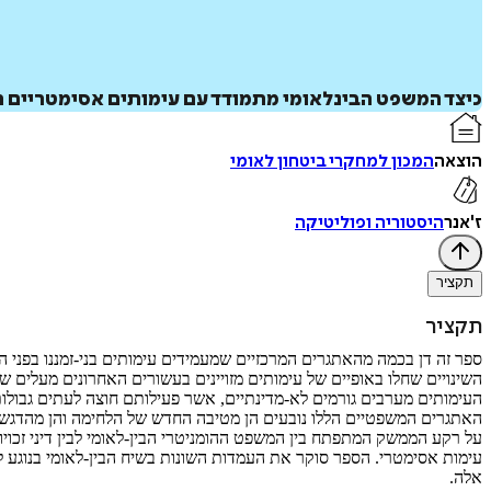
כיצד המשפט הבינלאומי מתמודד עם עימותים אסימטריים חוצ
הוצאה
המכון למחקרי ביטחון לאומי
ז'אנר
היסטוריה ופוליטיקה
תקציר
תקציר
ספר זה דן בכמה מהאתגרים המרכזיים שמעמידים עימותים בני-זמננו בפני המ
השינויים שחלו באופיים של עימותים מזויינים בעשורים האחרונים מעלים שו
העימותים מערבים גורמים לא-מדינתיים, אשר פעילותם חוצה לעתים גבולות 
האתגרים המשפטיים הללו נובעים הן מטיבה החדש של הלחימה והן מהדגש הג
על רקע הממשק המתפתח בין המשפט ההומניטרי הבין-לאומי לבין דיני זכויו
עימות אסימטרי. הספר סוקר את העמדות השונות בשיח הבין-לאומי בנוגע לד
אלה.