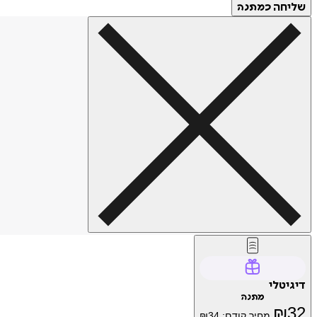
שליחה
כמתנה
דיגיטלי
מתנה
₪
32
מחיר קודם:
34
₪