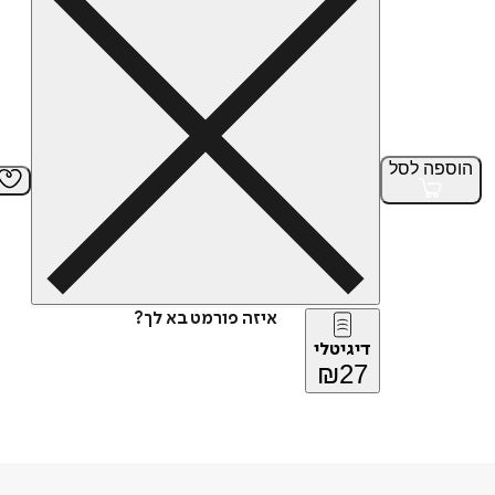
הוספה
לסל
איזה פורמט בא לך?
דיגיטלי
₪
27