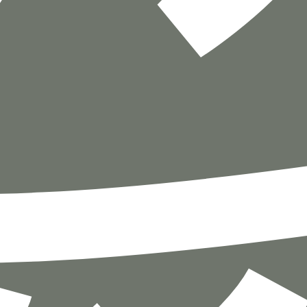
הוספה
לסל
איזה פורמט בא לך?
דיגיטלי
מודפס
₪
59.2
₪
35
מחיר על הספר: ₪
74