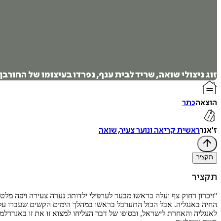
זוג ניצולי שואה, שריד לבית ענף, נפרדו בעיצומו של החורב
הוצאה
כתר
ז'אנר
ראשית קריאה ונוער צעיר
,
שואה
תקציר
תקציר
''זיכרון רחוק צף ועלה בראשו מבעד לערפילי ילדותו: נערה צעירה ויפה מל
החיה באנגליה. אבל הכול התערבל בראשו במהלך הימים הקשים שעברו עליו.
לאנגליה והאחרת לישראל, ובסופו של דבר הצליחו למצוא זו את זו באנדרל