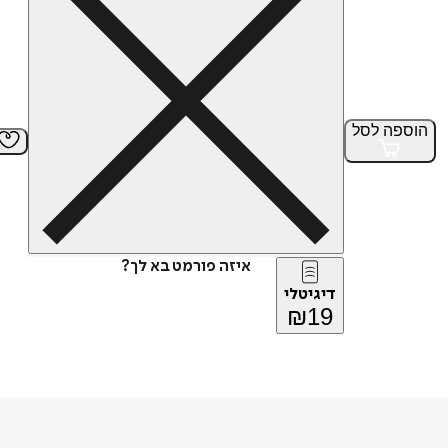
הוספה
לסל
איזה פורמט בא לך?
דיגיטלי
₪
19