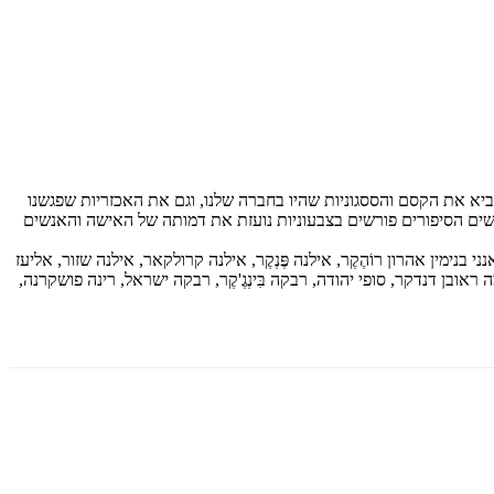
ביא את הקסם והססגוניות שהיו בחברה שלנו, וגם את האכזריות שפגשנו
ישים הסיפורים פורשים בצבעוניות נועזת את דמותה של האישה והאנשים
ימין אהרון רוֹהֶקֶר, אילנה פֶּנְקֶר, אילנה קרולקאר, אילנה שזור, אליעז
אובן דנדקר, סופי יהודה, רבקה בִּינְגֶ'קֶר, רבקה ישראל, רינה פושקרנה,