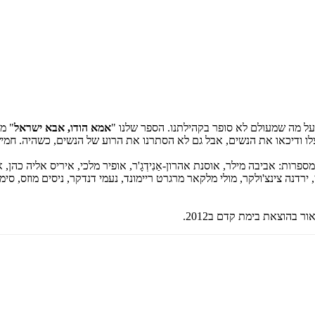
על מה שמעולם לא סופר בקהילתנו. הספר שלנו "
אמא הודו, אבא ישראל
" מ
ניצלו ודיכאו את הנשים, אבל גם לא הסתרנו את הרוע של הנשים, כשהיה. חמ
אביבה מילר, אוסנת אהרון-אַנִידְגָ'ר, אופיר מלכי, איריס אליה כהן, אנני בנ
רדנה צינצ'ולקר, מולי מלקאר מרגרט ריימונד, נעמי דנדקר, ניסים מוזס, סימה ר
 בהוצאת בימת קדם ב2012.