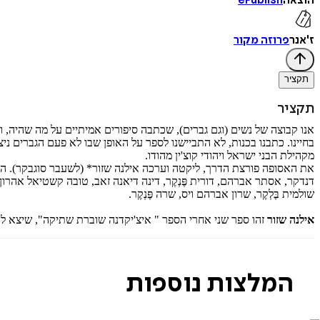
הוצאה
ePublish
ז'אנר
פרוזה מקור
תקציר
תקציר
אנו קבוצה של נשים (וגם גברים), שכתבה סיפורים אמיתיים על מה שהיה, ו
בחיינו. כתבנו בכנות, לא התביישנו לספר על האופן שבו לא פעם הגברים 
מקהילת הבני ישראל ויהודי קוצ'ין מהודו.
את האסופה פורצת הדרך, ליקטה וערכה אילנה שזור* (לשעבר סוגבקר). המספרות: 
דנדקר, אסתר אברהם, דורית פֶּנְקֶר, דינה דיאנה זאב, טובה קשטיאל אהרון, י
שולמית בֶּלְקֶר, שרון אברהם ויס, שרה פֶּנְקֶר.
אילנה שזור
זהו ספר שני אחרי הספר " איצ'יקדנה שוברת שתיקה", שיצא לאור
המלצות נוספות