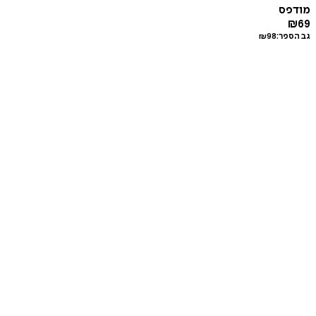
מודפס
₪
69
גב הספר:
98
₪