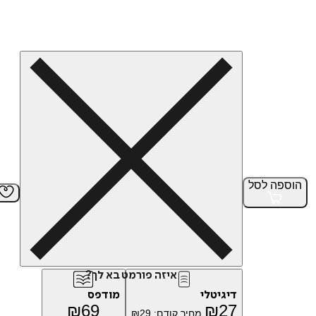
הוספה
לסל
איזה פורמט בא לך?
דיגיטלי
מודפס
₪
69
₪
27
מחיר קודם:
29
₪