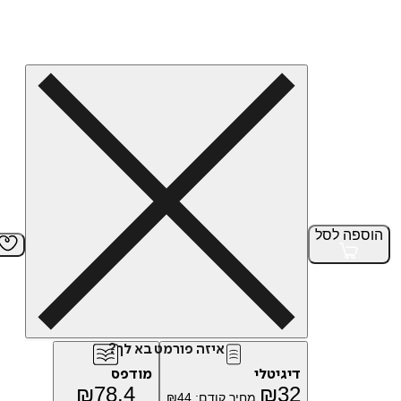
הוספה
לסל
איזה פורמט בא לך?
דיגיטלי
מודפס
₪
78.4
₪
32
מחיר קודם:
44
₪