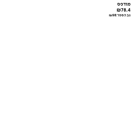
מודפס
₪
78.4
גב הספר:
98
₪