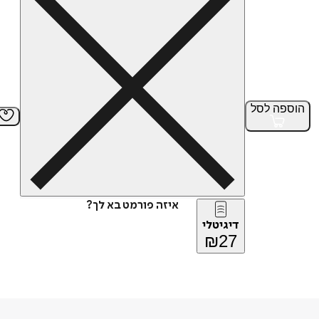
הוספה
לסל
איזה פורמט בא לך?
דיגיטלי
₪
27