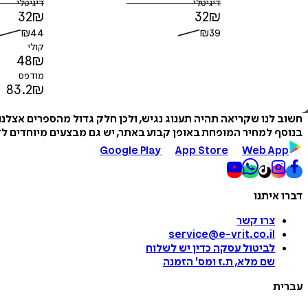
דיגיטלי
דיגיטלי
32
₪
32
₪
₪
44
₪
39
קולי
48
₪
מודפס
83.2
₪
חשוב לנו שקריאה תהיה תענוג נגיש, ולכן חלק גדול מהספרים אצלנ
בנוסף למחיר המופחת באופן קבוע באתר, יש גם מבצעים מיוחדים לזמ
Google Play
App Store
Web App
דברו איתנו
צרו קשר
service@e-vrit.co.il
לביטול עסקה
כדין יש לשלוח
שם מלא, ת.ז ומס
'
הזמנה
עברית