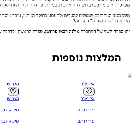
מערכות חיים מורכבות, תשוקות ואהבות, בגידות ופרידות, תחרותיות וסגירת
מיהו הגנב המתוחכם שמצליח להערים ולתעתע בחוקר המיומן, עובד מוסד ל
מי ינצח ב"קרב מוחות" סוער זה?
זהו ספרה השני של המחברת
אילנה רבאו-פרידמן.
ספרה הראשון "בדרכה שלה", שיצא לאור ב-2015, זכה לבי
המלצות נוספות
אל פג׳ר
הכריש
אל פג׳ר
הכריש
עדי רותם
מישקה בן־
עדי רותם
מישקה בן־