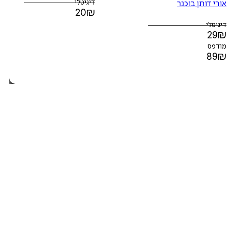
דיגיטלי
אורי דותן בוכנר
20
₪
דיגיטלי
29
₪
מודפס
89
₪