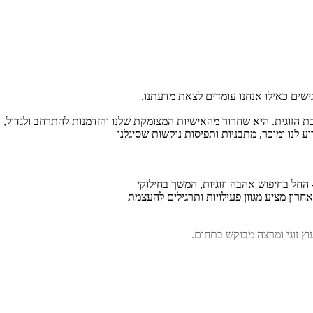
מחיר קודם:
46
₪
במבצע עד:
31/08/2026
מחיר על הספר: ₪
118
ישים כאילו אנחנו עומדים לצאת מדעתנו.
 הזוגית. היא שחרור מהאישיות המצומקת שלנו והזדמנות להתרחב ולגדול, ו
 לנו ומוכר, מתבניות ותפיסות נוקשות שסיגלנו
 החל בחיפוש אהבה וזוגיות, המשך בחילוקי
אחרון מציע מגוון פעילויות ותרגילים להעצמת
וץ זוגי ומרצה מבוקש בתחום.
 אשר מוגשות בסגנון שובה לב ובהומור. העיסוק בנושאים עדינים וטעונים 