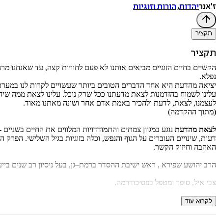
ז'אנר
יהדות
,
הורות וזוגיות
תקציר
תקציר
הקשיים בחיים הזוגיים מביאים אותנו לא פעם לחוויות קצה, עד שאנחנו מרג
נפלא.
יציאה מהדעת היא אחד הדברים הטובים ביותר שעשויים לקרות לנו במערכת
עלינו לשמוח בהזדמנות לצאת מדעתנו ככל שרק נוכל. עלינו לצאת ממה שידוע
לעצמנו, לצאת, לדעת ולהכיר באמת אדם אחר ושונה מאתנו מאוד.
(מתוך ההקדמה)
לצאת מהדעת
נוגע במגוון צמתים והתמודדויות המלווים את החיים בשניים -
דעות, שינויים העוברים על הגוף והנפש, וכלה בזוגיות בגיל השלישי. הפרק ה
האהבה וחיזוק הקשר.
הרב יהושע שפירא , ראש ישיבת ההסדר ברמת–גן, בעל ניסיון רב שנים בייע
צבי איל, סופר ומטפל בפסיכודרמה.
שיתוף הפעולה בין השניים הוליד ספר מלא תובנות עמוקות ועצות מעשיות,
לקרוא עוד
כל המבקש את האהבה ואת הדרך לשמר אותה