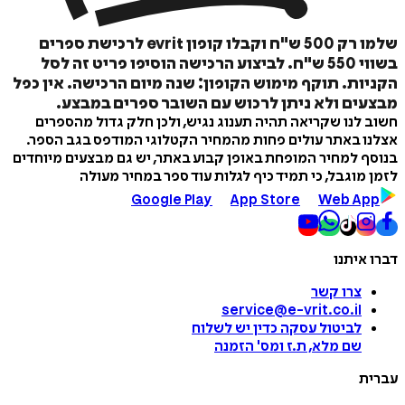
שלמו רק 500 ש"ח וקבלו קופון evrit לרכישת ספרים
בשווי 550 ש"ח. לביצוע הרכישה הוסיפו פריט זה לסל
ות. תוקף מימוש הקופון: שנה מיום הרכישה. אין כפל
ים ולא ניתן לרכוש עם השובר ספרים במבצע.
לנו שקריאה תהיה תענוג נגיש, ולכן חלק גדול מהספרים
ספה
 באתר עולים פחות מהמחיר הקטלוגי המודפס בגב הספר.
ל
 למחיר המופחת באופן קבוע באתר, יש גם מבצעים מיוחדים
מוגבל, כי תמיד כיף לגלות עוד ספר במחיר מעולה
Google Play
App Store
Web A
איתנו
איזה פורמט בא לך?
דיגיטלי
צרו קשר
₪
500
מחיר קודם:
550
₪
service@e-vrit.co.il
לביטול עסקה
כדין יש לשלוח
שם מלא, ת.ז ומס
'
הזמנה
ת