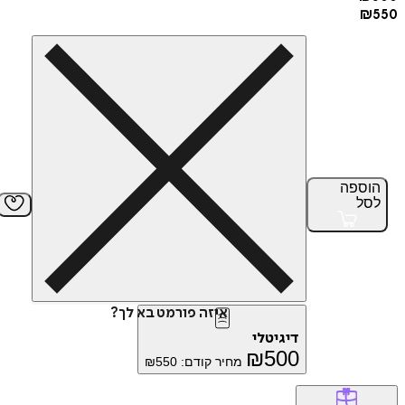
ספה
ל
איזה פורמט בא לך?
דיגיטלי
₪
500
מחיר קודם:
550
₪