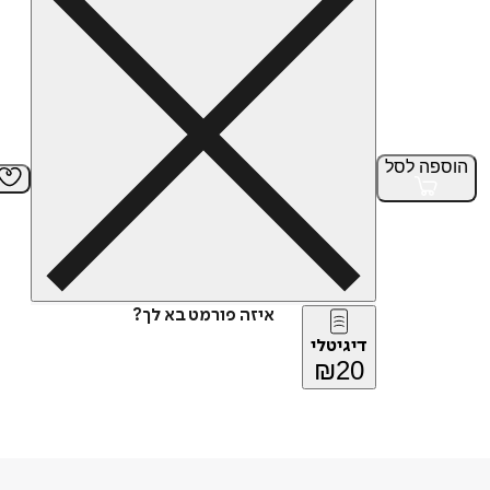
הוספה
לסל
איזה פורמט בא לך?
דיגיטלי
₪
20