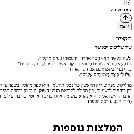
ז'אנר
שירה
תקציר
תקציר
שיר שלושים ושלושה
אִשָּׁה בִּקְּשָׁה מִמֶּנִּי חֶסֶד אַחֲרוֹן: "הַצְמִיחִי עֵצִים מֵרַגְלַיִךְ.
גַּם כְּשֶׁאַתְּ רוֹאָה גְּזָעִים כְּרוּתִים, רִקְדִי אִשָּׁה, לְלֹא עֶצֶב רִקְדִי בָּנִים".
בְּגוּף נָעוּל בִּקַּשְׁתִּי גַּם אֲנִי חֶסֶד אַחֲרוֹן:
"גַּלּוּ לִי כֵּיצַד מַצְמִיחִים שָׁמַיִם".
מחוֹללת, ספר שיריה הראשון של נטלי תורג'מן, הוא ספר מחוֹלל. בשפה צי
בין רוחניות לגשמיות, בין תפילה לקריאת תגרני השוק. תורג'מן כותבת
החברה הישראלית והוא נקרא בנשימה אחת כדיבור ארוטי, כדיבור פוליטי וכד
(דיתי רונן, עורכת הספר)
המלצות נוספות