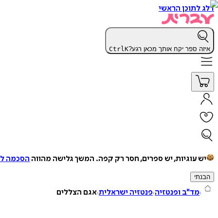
דלג לתוכן הראשי
איזה ספר יקח אותך מכאן רגע?
K
Ctrl
יש עוגיות, יש ספרים, חסר רק קפה.
המשך גלישה מהווה
הסכמה למ
הבנתי
מד"ב ופנטזיה
פנטזיה ישראלית
אגם הצללים