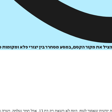
הציל את מקור הקסם, במסע מסחרר בין יצורי פלא ומקומות 
מה, ויערה עומדת לגלות שיש רגעים שבהם הדבר המסוכן ביותר הוא לציית לחוקים.