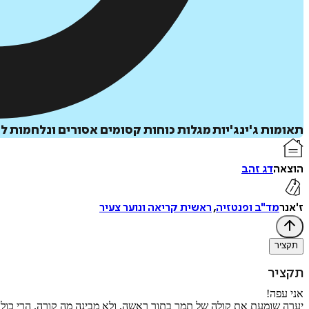
תאומות ג'ינג'יות מגלות כוחות קסומים אסורים ונלחמות ל
הוצאה
דג זהב
ז'אנר
מד"ב ופנטזיה
,
ראשית קריאה ונוער צעיר
תקציר
תקציר
אני עפה!
יערה שומעת את קולה של תמר בתוך ראשה, ולא מבינה מה קורה. הרי כולם יודעים שאסור לעוף, בטח לא כשאת רק בת 13. אבל תמר נעל