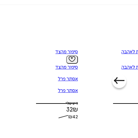
מיות
או במיניות, אלא דווקא מתמחה בהסברה, בארגון דברים וביצירת מוטיבציה ב
בכלל ועל זוגיות בפרט. ספר מועיל לכל מי שמחפש אינטימיות אמיתית וארו
 לאהבה
סיפור מהצד
 לאהבה
סיפור מהצד
אסתר פרל
אסתר פרל
דיגיטלי
32
₪
₪
42