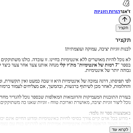
ז'אנר
הורות וזוגיות
תקציר
תקציר
לבנות זוגיות יציבה, עמוקה ועוצמתית!
לא נוכל להיות מאושרים ללא אינטימיות בחיינו. זו עובדה. כולנו משתוקקים
בספר "
7 רמות של אינטימיות
"
מת'יו קלי
מנחה אותנו צעד אחר צעד כיצד לה
גבוהה יותר של אינטימיות.
לפי תפיסתו, דרגה נמוכה של אינטימיות היא זו שבה כמעט ואין תקשורת,
והחלומות, לאחר מכן לשיתוף ברגשות, ובהמשך, אם מצליחים לעמוד ברמות הקו
בעזרת התובנות המעמיקות והדוגמאות המאלפות שבספר נוכל להגדיר מחדש 
נוכל ליצור זוגיות יציבה, מאושרת וארוכת טווח - זוגיות שאנו כה משתוקקים
באמצעות ספר זה נלמד:
•
מדוע בכל אדם קיים צורך בסיסי לחיות באינטימיות ומדוע החיים אינם יכ
•
מדוע הצעד הראשון לחוות אינטימיות אמיתית היא להרגיש בנוח עם עצמנו
•
מדוע רמת האינטימיות היא המדד הטוב ביותר לבריאות הקשר הזוגי
לקרוא עוד