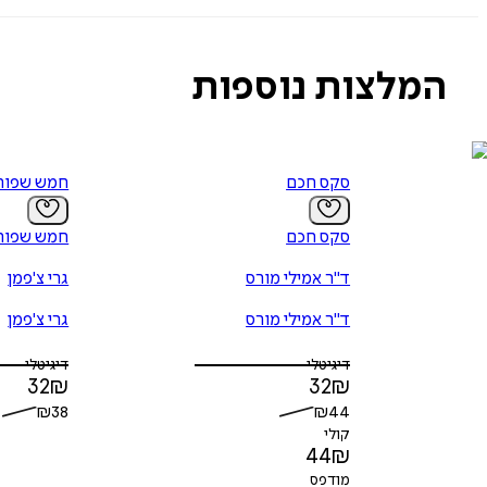
•
מדוע סקס אינו אינטימיות, ומדוע חשוב לבחון את יתר הרבדים של האינטי
•
מדוע תחומי עניין משותפים אינם מהווים נדבך מספק לאינטימיות
•
מהם הגורמים לזוגיות מוצלחת ומהן הסיבות לזוגיות כושלת
המלצות נוספות
"הופתעתי מספרו של קלי. מסתבר, כי יכולתו של אדם שאינו מומחה בזוגיות 
מתוך ההקדמה של ד"ר יצחק (צחי) בן-ציון
"ספר קולח ומרתק שמכיל תובנות עמוקות ועצות מעשיות על קשרים אישיים 
ד"ר הארוויל הנדריקס, מחבר הספר Getting the Love You Want: a Guide for Couples
סקס חכם
חמש שפות
סקס חכם
חמש שפות
ד"ר אמילי מורס
גרי צ'פמן
ד"ר אמילי מורס
גרי צ'פמן
דיגיטלי
דיגיטלי
32
₪
32
₪
₪
38
₪
44
קולי
44
₪
מודפס